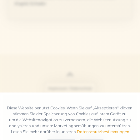
Angela Schader
Impressum / Datenschutz
Diese Website benutzt Cookies. Wenn Sie auf „Akzeptieren“ klicken,
©
2026
Liebeskind GmbH & Co. KG
stimmen Sie der Speicherung von Cookies auf Ihrem Gerät zu,
Alle Rechte vorbehalten
um die Websitenavigation zu verbessern, die Websitenutzung zu
All third party trademarks are the property of the respective
analysieren und unsere Marketingbemühungen zu unterstützen.
trademark owners. Liebeskind GmbH & Co. KG is not affiliated
Lesen Sie mehr darüber in unseren
Datenschutzbestimmungen
with those trademark owners.