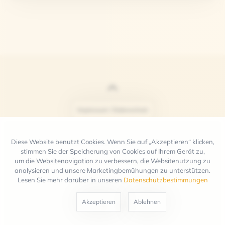
Impressum / Datenschutz
Diese Website benutzt Cookies. Wenn Sie auf „Akzeptieren“ klicken,
©
2026
Liebeskind GmbH & Co. KG
stimmen Sie der Speicherung von Cookies auf Ihrem Gerät zu,
Alle Rechte vorbehalten
um die Websitenavigation zu verbessern, die Websitenutzung zu
All third party trademarks are the property of the respective
analysieren und unsere Marketingbemühungen zu unterstützen.
trademark owners. Liebeskind GmbH & Co. KG is not affiliated
Lesen Sie mehr darüber in unseren
Datenschutzbestimmungen
with those trademark owners.
Akzeptieren
Ablehnen