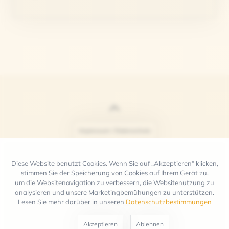
Impressum / Datenschutz
Diese Website benutzt Cookies. Wenn Sie auf „Akzeptieren“ klicken,
©
2026
Liebeskind GmbH & Co. KG
stimmen Sie der Speicherung von Cookies auf Ihrem Gerät zu,
Alle Rechte vorbehalten
um die Websitenavigation zu verbessern, die Websitenutzung zu
All third party trademarks are the property of the respective
analysieren und unsere Marketingbemühungen zu unterstützen.
trademark owners. Liebeskind GmbH & Co. KG is not affiliated
Lesen Sie mehr darüber in unseren
Datenschutzbestimmungen
with those trademark owners.
Akzeptieren
Ablehnen